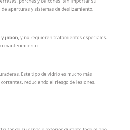
errazas, porches y balcones, sin importar su
s de aperturas y sistemas de deslizamiento.
 y jabón
, y no requieren tratamientos especiales.
 su mantenimiento.
duraderas. Este tipo de vidrio es mucho más
cortantes, reduciendo el riesgo de lesiones.
rutar de su espacio exterior durante todo el año.