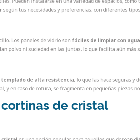
iles. Pueden instalarse en una variedad de espacios, como t
r
según tus necesidades y preferencias, con diferentes tipo
a
cillo. Los paneles de vidrio son
fáciles de limpiar con agua
an polvo ni suciedad en las juntas, lo que facilita aún más
o templado de alta resistencia
, lo que las hace seguras y 
al, y en caso de rotura, se fragmenta en pequeñas piezas no 
cortinas de cristal
cristal
es una opción popular para aquellos que desean disf