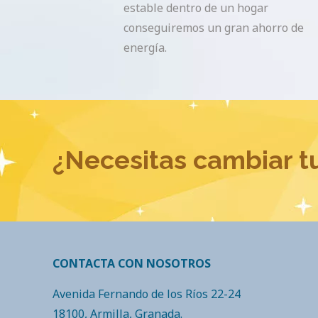
estable dentro de un hogar
conseguiremos un gran ahorro de
energía.
¿Necesitas cambiar t
CONTACTA CON NOSOTROS
Avenida Fernando de los Ríos 22-24
18100, Armilla, Granada.