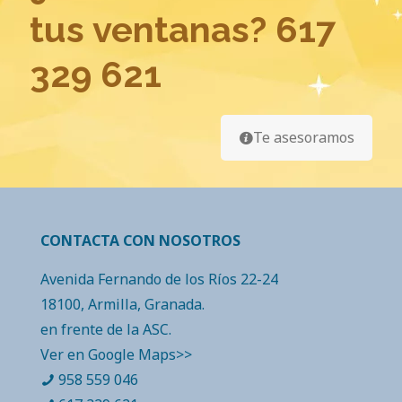
tus ventanas?
617
329 621
Te asesoramos
CONTACTA CON NOSOTROS
Avenida Fernando de los Ríos 22-24
18100, Armilla, Granada.
en frente de la ASC.
Ver en Google Maps>>
958 559 046